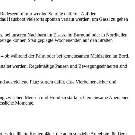
adeseen oft nur wenige Schritte entfernt. Auf der
das Hausboot vielerorts spontan vertäut werden, um Gassi zu gehen
ns, bei unseren Nachbarn im Elsass, im Burgund oder in Norditalien
abetage können Stau geplagte Wochenenden auf den Straßen
e – ob während der Fahrt oder bei gemeinsamen Mahlzeiten an Bord.
estaltet werden. Regelmäßige Pausen und Bewegungseinheiten sind
d ausreichend Platz sorgen dafür, dass Vierbeiner sicher und
indung zwischen Mensch und Hund zu stärken. Gemeinsame Abenteuer
gessliche Momente.
s detaillierte Routenpläne, die auch spezielle Angebote für Tiere