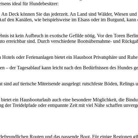
isens ideal für Hundebesitzer:
. An Deck können Sie das jederzeit. An Land sind Wälder, Wiesen und B
Auf den Kanälen, wie beispielsweise im Elsass oder im Burgund, kann 
bnis ist kein Aufbruch in exotische Gefilde nötig. Vor den Toren Berli
 Auto erreichbar sind. Durch verschiedene Bootsübernahme- und Rückg
n Hotels oder Ferienanlagen bietet ein Hausboot Privatsphäre und Ruh
en – der Tagesablauf kann leicht nach den Bedürfnissen des Hundes g
nd auf tierische Mitreisende ausgelegt: rutschfeste Böden, Relings un
e bietet ein Hausbooturlaub auch eine besondere Möglichkeit, die B
 der Treidelpfade oder entspannte Zeit mit viel Nähe schaffen unver
freundlichen Routen und das passende Boot. Für einige Regionen gibt e