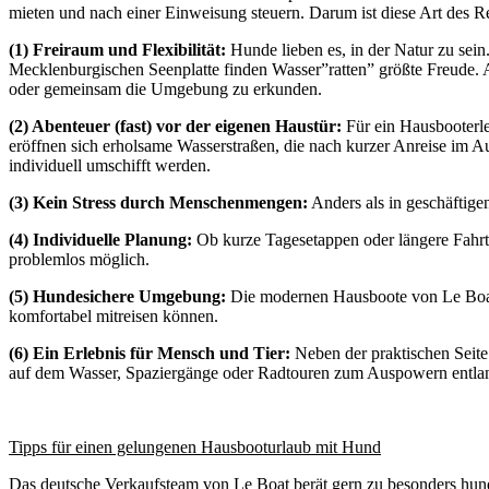
mieten und nach einer Einweisung steuern. Darum ist diese Art des Re
(1) Freiraum und Flexibilität:
Hunde lieben es, in der Natur zu sein
Mecklenburgischen Seenplatte finden Wasser”ratten” größte Freude. 
oder gemeinsam die Umgebung zu erkunden.
(2) Abenteuer (fast) vor der eigenen Haustür:
Für ein Hausbooterle
eröffnen sich erholsame Wasserstraßen, die nach kurzer Anreise im
individuell umschifft werden.
(3) Kein Stress durch Menschenmengen:
Anders als in geschäftige
(4) Individuelle Planung:
Ob kurze Tagesetappen oder längere Fahrt
problemlos möglich.
(5) Hundesichere Umgebung:
Die modernen Hausboote von Le Boat si
komfortabel mitreisen können.
(6) Ein Erlebnis für Mensch und Tier:
Neben der praktischen Seit
auf dem Wasser, Spaziergänge oder Radtouren zum Auspowern entlang
Tipps für einen gelungenen Hausbooturlaub mit Hund
Das deutsche Verkaufsteam von Le Boat berät gern zu besonders hunde