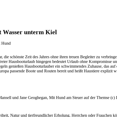
it Wasser unterm Kiel
t Hund
ar, die schönste Zeit des Jahres ohne ihren treuen Begleiter zu verbring
reier Hausbooturlaub hingegen bedeutet Urlaub ohne Kompromisse und 
geln genießen Hausbooturlauber ein schwimmendes Zuhause, das auf di
uropa passende Boote und Routen bereit und heißt Haustiere explizit w
e Mansell und Jane Geoghegan, Mit Hund am Steuer auf der Themse (c)
eiheit, Natur und tierfreundlicher Erholung. Herrchen oder Frauchen 