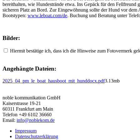
bereithalten, wie Hundestrände etwa. Ins Gepäck für den Fellfreund
sicheren Platz an Bord. Zur Eingewöhnung sollte der Hund vor dem 
Bootstypen:
www.leboat.com/de
. Buchung und Beratung unter Tele
Bilder:
Hiermit bestätige ich, dass ich die Hinweise zum Fotovermerk gele
Angehängte Dateien:
2025_04_pm_le_boat_hausboot_mit_hunddocx.pdf
3.13mb
noble kommunikation GmbH
Kaiserstrasse 19-21
60311 Frankfurt am Main
Telefon +49 6102 36660
Email:
info@noblekom.de
Impressum
Datenschutzerklärung