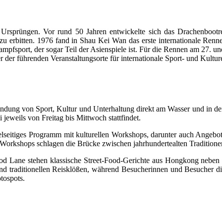
n Ursprüngen. Vor rund 50 Jahren entwickelte sich das Drachenbootr
u erbitten. 1976 fand in Shau Kei Wan das erste internationale Renn
kampfsport, der sogar Teil der Asienspiele ist. Für die Rennen am 27.
 der führenden Veranstaltungsorte für internationale Sport- und Kultur
ndung von Sport, Kultur und Unterhaltung direkt am Wasser und in de
jeweils von Freitag bis Mittwoch stattfindet.
vielseitiges Programm mit kulturellen Workshops, darunter auch Ange
rkshops schlagen die Brücke zwischen jahrhundertealten Traditione
Food Lane stehen klassische Street-Food-Gerichte aus Hongkong neben 
r und traditionellen Reisklößen, während Besucherinnen und Besucher
tospots.