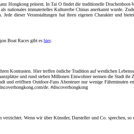
anz Hongkong präsent. In Tai O findet die traditionelle Drachenboot-W
als nationales immaterielles Kulturerbe Chinas anerkannt wurde. Zud
Jede dieser Veranstaltungen hat ihren eigenen Charakter und bietet
gon Boat Races gibt es
hier
.
ren Kontrasten. Hier treffen östliche Tradition auf westlichen Lebenss
inanzplätze und rund sieben Millionen Einwohner nennen die Stadt ihr
tadt und eröffnen Outdoor-Fans Abenteuer nur wenige Fährminuten entf
w.discoverhongkong.com/de. #discoverhongkong
erzichtet. Wenn wir über Künstler, Darsteller und Co. sprechen, so me