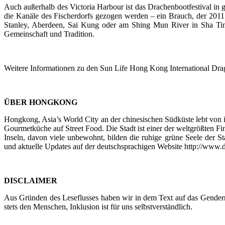
Auch außerhalb des Victoria Harbour ist das Drachenbootfestival in g
die Kanäle des Fischerdorfs gezogen werden – ein Brauch, der 2011 
Stanley, Aberdeen, Sai Kung oder am Shing Mun River in Sha Tin. 
Gemeinschaft und Tradition.
Weitere Informationen zu den Sun Life Hong Kong International Dra
ÜBER HONGKONG
Hongkong, Asia’s World City an der chinesischen Südküste lebt von ih
Gourmetküche auf Street Food. Die Stadt ist einer der weltgrößten F
Inseln, davon viele unbewohnt, bilden die ruhige grüne Seele der S
und aktuelle Updates auf der deutschsprachigen Website http://ww
DISCLAIMER
Aus Gründen des Leseflusses haben wir in dem Text auf das Gendern v
stets den Menschen, Inklusion ist für uns selbstverständlich.