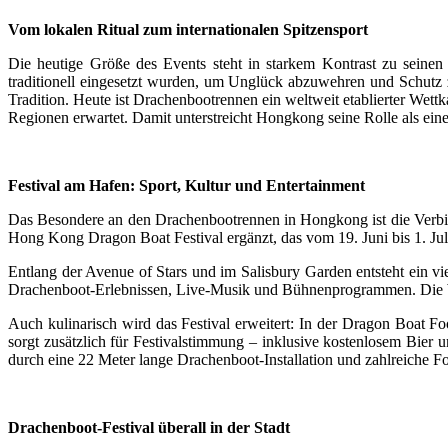
Vom lokalen Ritual zum internationalen Spitzensport
Die heutige Größe des Events steht in starkem Kontrast zu seine
traditionell eingesetzt wurden, um Unglück abzuwehren und Schutz z
Tradition. Heute ist Drachenbootrennen ein weltweit etablierter Wett
Regionen erwartet. Damit unterstreicht Hongkong seine Rolle als einer
Festival am Hafen: Sport, Kultur und Entertainment
Das Besondere an den Drachenbootrennen in Hongkong ist die Verbi
Hong Kong Dragon Boat Festival ergänzt, das vom 19. Juni bis 1. Juli 
Entlang der Avenue of Stars und im Salisbury Garden entsteht ein 
Drachenboot-Erlebnissen, Live-Musik und Bühnenprogrammen. Die Wo
Auch kulinarisch wird das Festival erweitert: In der Dragon Boat 
sorgt zusätzlich für Festivalstimmung – inklusive kostenlosem Bie
durch eine 22 Meter lange Drachenboot-Installation und zahlreiche Fo
Drachenboot-Festival überall in der Stadt